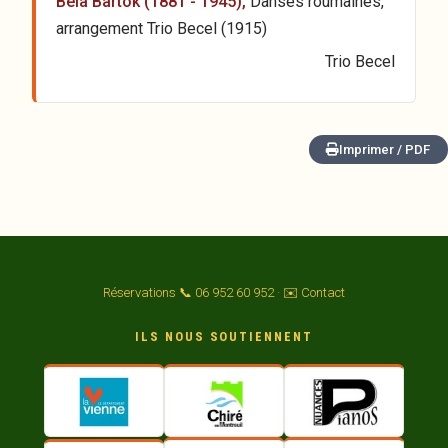
Béla Bartók (1881 - 1945),
Danses roumaines,
arrangement Trio Becel (1915)
Trio Becel
Imprimer / PDF
Réservations 📞 06 952 60 952
·
✉️ Contact