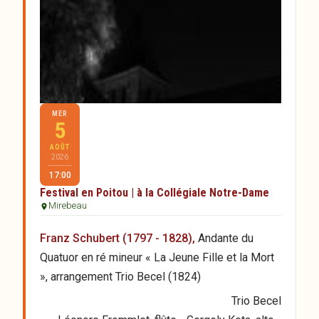
MER
5
AOÛT
2026
17:00
Festival en Poitou | à la Collégiale Notre-Dame
Mirebeau
Franz Schubert (1797 - 1828),
Andante du
Quatuor en ré mineur « La Jeune Fille et la Mort
», arrangement Trio Becel (1824)
Trio Becel