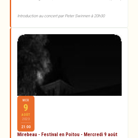
Introduction au concert par Peter Swinnen à 20h30
MER
9
AOÛT
2023
21:00
Mirebeau - Festival en Poitou - Mercredi 9 août