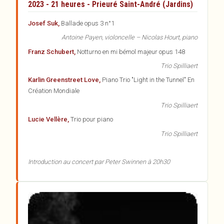
2023 - 21 heures - Prieuré Saint-André (Jardins)
Josef Suk,
Ballade opus 3 n°1
Antoine Payen, violoncelle – Nicolas Hourt, piano
Franz Schubert,
Notturno en mi bémol majeur opus 148
Trio Spilliaert
Karlin Greenstreet Love,
Piano Trio "Light in the Tunnel" En
Création Mondiale
Trio Spilliaert
Lucie Vellère,
Trio pour piano
Trio Spilliaert
Introduction au concert par Peter Swinnen à 20h30