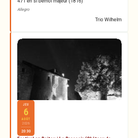
471 en si bémol majeur (1816)
Allegro
Trio Wilhelm
JEU
6
AOÛT
2026
20:30