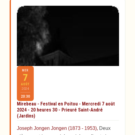
MER
7
AOÛT
2024
20:30
Mirebeau - Festival en Poitou - Mercredi 7 août
2024 - 20 heures 30 - Prieuré Saint-André
(Jardins)
Joseph Jongen Jongen (1873 - 1953),
Deux