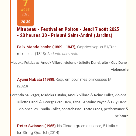
7
AOÛT
2025
20:30
Mirebeau - Festival en Poitou - Jeudi 7 août 2025
- 20 heures 30 - Prieuré Saint-André (Jardins)
Felix Mendelssohn (1809 - 1847),
Capriccio opus 81/3 en
mi mineur (1843)
Andante con moto
Madoka Futaba & Anouk Villard, violons - Juliette Danel, alto - Guy Danel,
violoncelle
Ayumi Nabata (1988)
,
Réquiem pour mes princesses M
(2023)
Corentin Sauvager, Madoka Futaba, Anouk Villard & Reine Collet, violons -
Juliette Danel & Georges van Dam, altos - Antoine Payen & Guy Danel,
violoncelles - Nadia Collet, contrebasse - Lotte Croes, performance &
peinture
Peter Swinnen (1965)
,
No Clouds green a silence, 5 Haikus
for String Quartet (2014)