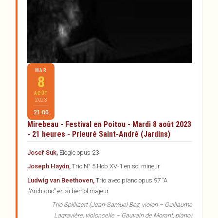
Artistes
Réservations
Partenaires
Inscription à la newsletter
MAR
8
AOÛT
2023
21:00
Mirebeau - Festival en Poitou - Mardi 8 août 2023
- 21 heures - Prieuré Saint-André (Jardins)
Josef Suk,
Elégie opus 23
Joseph Haydn,
Trio N° 5 Hob XV-1 en sol mineur
Ludwig van Beethoven,
Trio avec piano opus 97 "A
l'Archiduc" en si bemol majeur
Trio Spilliaert (Jean-Samuel Bez, violon – Guillaume
Lagravière, violoncelle – Gauvain de Morant, piano)