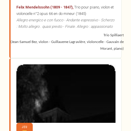
Felix Mendelssohn (1809 - 1847),
Trio pour piano, violon et
violoncelle n°2 opus 66 en do mineur (1845)
Allegro energico e con fuoco - Andante espressivo - Scherzo
: Molto allegro . quasi presto - Finale. Allegro : appassionato
Trio Spilliaert
(Jean-Samuel Bez, violon - Guillaueme Lagravière, violoncelle - Gauvain de
Morant, piano)
JEU