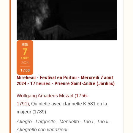
MER
7
AOÛT
2024
17:00
Mirebeau - Festival en Poitou - Mercredi 7 août
2024 - 17 heures - Prieuré Saint-André (Jardins)
Wolfgang Amadeus Mozart (1756-
1791),
Quintette avec clarinette K 581 en la
majeur (1789)
Allegro - Larghetto - Menuetto - Trio I , Trio II -
Allegretto con variazioni