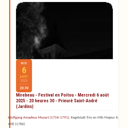
MER
6
AOÛT
2025
20:30
Mirebeau - Festival en Poitou - Mercredi 6 août
2025 - 20 heures 30 - Prieuré Saint-André
(Jardins)
Wolfgang Amadeus Mozart (1756-1791)
, Kegelstatt Trio en Mib Majeur K.
498 (1786)