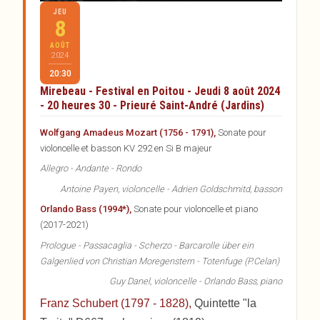
JEU
8
AOÛT
2024
20:30
Mirebeau - Festival en Poitou - Jeudi 8 août 2024
- 20 heures 30 - Prieuré Saint-André (Jardins)
Wolfgang Amadeus Mozart (1756 - 1791),
Sonate pour
violoncelle et basson KV 292 en Si B majeur
Allegro - Andante - Rondo
Antoine Payen, violoncelle - Adrien Goldschmitd, basson
Orlando Bass (1994*),
Sonate pour violoncelle et piano
(2017-2021)
Prologue - Passacaglia - Scherzo - Barcarolle über ein
Galgenlied von Christian Moregenstern - Totenfuge (P.Celan)
Guy Danel, violoncelle - Orlando Bass, piano
Franz Schubert (1797 - 1828),
Quintette "la