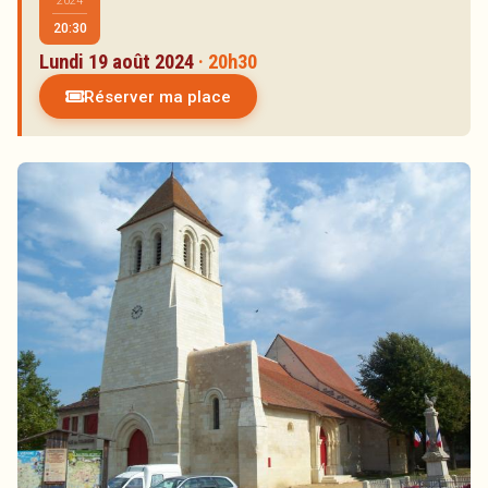
2024
Artistes
20:30
Réservations
Lundi 19 août 2024
· 20h30
Partenaires
Réserver ma place
Inscription à la newsletter